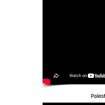
Palestra V
Pales